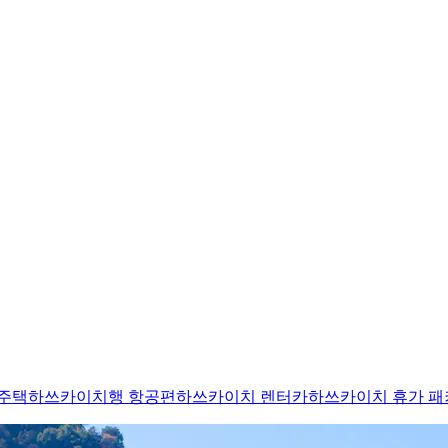
주택
하쓰카이치행 항공편
하쓰카이치 렌터카
하쓰카이치 휴가 패