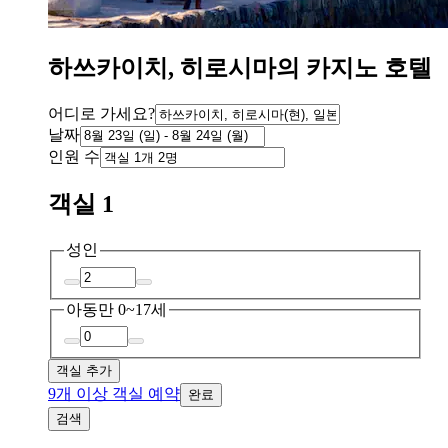
하쓰카이치, 히로시마의 카지노 호텔
어디로 가세요?
날짜
인원 수
객실 1
성인
아동
만 0~17세
객실 추가
9개 이상 객실 예약
완료
검색