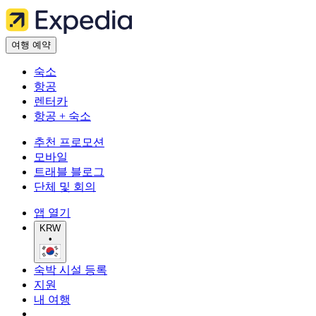
여행 예약
숙소
항공
렌터카
항공 + 숙소
추천 프로모션
모바일
트래블 블로그
단체 및 회의
앱 열기
KRW
•
숙박 시설 등록
지원
내 여행