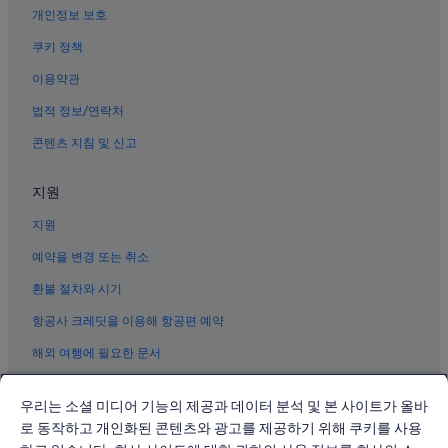
개인정보 보호
하쓰카이치 오노우라 역의 리조트
쿠키 정책
하쓰카이치 히로덴하츠카이치 역의 아파트식 호텔
이용약관
에타지마시의 리조트
법적 정보/연락처
하야타니신사 근처 호텔
콘텐츠 지침 및 신고
미야지마의 리조트
미야지마의 캡슐 호텔
지원
미야지마의 주차 가능 호텔
지원
미야지마의 게스트하우스
예약을 변경 또는 취소
미야지마의 빌라
환불 절차와 시기
미야지마의 WiFi 제공 호텔
항공사 크레딧을 이용해 항공편 예약
미야지마의 전자레인지 구비 호텔
해외 여행에 필요한 문서
이쓰쿠시마 신사 근처 호텔
오타케시 호텔
우리는 소셜 미디어 기능의 제공과 데이터 분석 및 본 사이트가 올바
하쓰카이치의 카지노 호텔
로 동작하고 개인화된 콘텐츠와 광고를 제공하기 위해 쿠키를 사용
하쓰카이치의 주차 가능 호텔