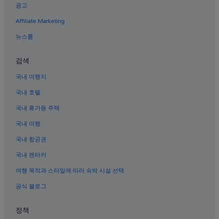
광고
하쓰카이치 미야지마구치 역 근처 호텔
Affiliate Marketing
미야지마의 콘도
뉴스룸
오타케시의 료칸
미야지마 페리 선착장 근처 호텔
검색
Jr 니시니혼 미야지마 페리 근처 호텔
국내 여행지
미야지마 역사민속박물관 근처 호텔
국내 호텔
하쓰카이치의 리조트
국내 휴가용 주택
미야지마의 바닷가 호텔
국내 여행
하쓰카이치의 4성급 호텔
국내 항공권
미야지마의 4성급 호텔
국내 렌터카
하쓰카이치 교테이조마에 역 근처 호텔
여행 목적과 스타일에 따라 숙박 시설 선택
이쓰쿠시마 호텔
공식 블로그
하쓰카이치의 WiFi 제공 호텔
미야지마의 온수 욕조가 있는 호텔
정책
미야지마의 농장체험 숙박 시설