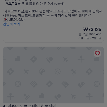
급
10
9.0/10
매우 훌륭해요
(이용 후기 1,089개)
점
숙
“
“파르코백화점,돈키호테 근접해있고 조식도 맛있어요.로비에 입욕제,
만
박
파
세면용품, 마스크팩,드립커피 등 구비 되어있어 편리합니다.”
점
시
르
JEONGUK
중
코
간단히 보기
설
9.0
백
현
₩73,125
점,
화
재
매
총 요금: ₩88,480
점
요
우
8월 31일 ~ 9월 1일
,
금
훌
돈
₩73,125
륭
머큐어 도큐 스테이 히로시마
키
해
호
요,
테
(이
근
용
접
후
해
기
있
1,089
고
개)
조
식
도
맛
있
어
머큐어 도큐 스테이 히로시마
4. 머큐어 도큐 스테이 히로시마