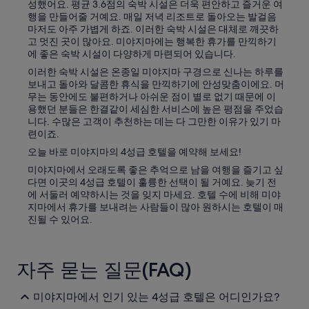
성했어요. 평균 3.6점의 숙박 시설은 더욱 편안하고 즐거운 여
i
행을 만들어줄 거예요. 매일 저녁 리조트로 돌아오는 발걸음
n
마저도 아주 가볍게 하죠. 이러한 숙박 시설은 대체로 깨끗하
t
고 멋진 곳이 많아요. 미야지마에는 행복한 휴가를 만끽하기
h
에 좋은 숙박 시설이 다양하게 마련되어 있습니다.
e
b
이러한 숙박 시설은 온종일 미야지마 구경으로 신나는 하루를
u
보내고 돌아와 달콤한 휴식을 만끽하기에 안성맞춤이에요. 머
n
무는 동안에도 불편하거나 아쉬운 점이 별로 없기 때문에 이
k
용했던 분들은 한결같이 세심한 서비스에 높은 평점을 주었습
b
니다. 수많은 고객이 추천하는 데는 다 그만한 이유가 있기 마
e
련이죠.
d
오늘 바로 미야지마의 4성급 호텔을 예약해 보세요!
r
o
미야지마에서 오래도록 좋은 추억으로 남을 여행을 즐기고 싶
o
다면 이곳의 4성급 호텔이 훌륭한 선택이 될 거예요. 늦기 전
m
에 서둘러 예약하시는 것을 잊지 마세요. 호텔 수에 비해 미야
a
지마에서 휴가를 보내려는 사람들이 많아 원하시는 호텔이 매
n
진될 수 있어요.
d
l
o
자주 묻는 질문(FAQ)
v
e
i
미야지마에서 인기 있는 4성급 호텔은 어디인가요?
t