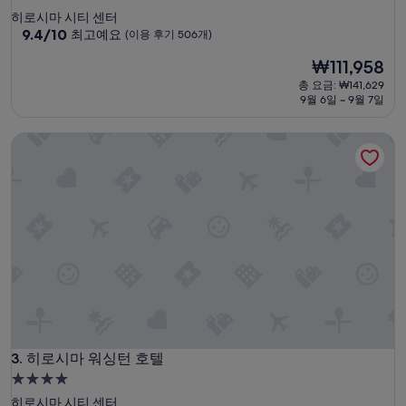
성
히로시마 시티 센터
급
10
9.4/10
최고예요
(이용 후기 506개)
점
숙
현
₩111,958
만
박
재
점
총 요금: ₩141,629
시
요
중
9월 6일 ~ 9월 7일
설
금
9.4
₩111,958
점,
히로시마 워싱턴 호텔
최
고
예
요,
(이
용
후
기
506
개)
히로시마 워싱턴 호텔
3. 히로시마 워싱턴 호텔
4.0
성
히로시마 시티 센터