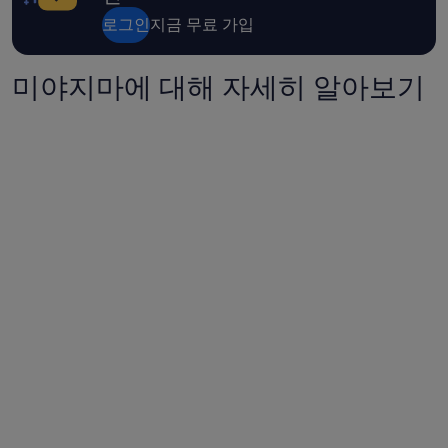
t
비
h
로그인
지금 무료 가입
되
r
어
o
있
u
미야지마에 대해 자세히 알아보기
어
g
편
h
리
S
합
o
니
u
다
t
.
h
”
K
o
r
e
a
a
n
d
J
a
p
a
n