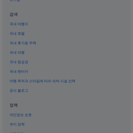
후추 초의 3성급 호텔
i
r
미야지마의 료칸
s
검색
w
하쓰카이치의 모텔
i
국내 여행지
하쓰카이치의 리조트
t
h
국내 호텔
마치야 거리 근처 호텔
f
r
국내 휴가용 주택
하쓰카이치의 4성급 호텔
e
국내 여행
사에키구의 3성급 호텔
e
d
오타케시 호텔
국내 항공권
r
i
레이카도 근처 호텔
국내 렌터카
n
미야지마의 빌라
k
여행 목적과 스타일에 따라 숙박 시설 선택
s
미야지마의 바닷가 호텔
공식 블로그
a
n
미야지마의 WiFi 제공 호텔
d
정책
미나미구의 4성급 호텔
s
n
개인정보 보호
하쓰카이치의 료칸
a
c
요시우라의 4성급 호텔
쿠키 정책
k