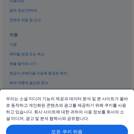
하쓰카이치의 타운하우스
s
이용약관
.
미야지마의 캡슐 호텔
법적 정보/연락처
”
이쓰쿠시마 호텔
콘텐츠 지침 및 신고
하쓰카이치의 게스트하우스
지원
미야지마의 게스트하우스
지원
하쓰카이치의 개인 별장
하쓰카이치의 펜션
예약을 변경 또는 취소
하쓰카이치 교테이조마에 역 근처 호텔
환불 절차와 시기
미야지마의 해변 호텔
항공사 크레딧을 이용해 항공편 예약
미야지마의 스파가 있는 리조트 및 호텔
해외 여행에 필요한 문서
하쓰카이치의 캐빈
우리는 소셜 미디어 기능의 제공과 데이터 분석 및 본 사이트가 올바
미야지마의 농장체험 숙박 시설
로 동작하고 개인화된 콘텐츠와 광고를 제공하기 위해 쿠키를 사용
미야지마의 전자레인지 구비 호텔
하고 있습니다. 회사 사이트에 대한 귀하의 사용 정보를 회사의 소
© 2026 Expedia, Inc., Expedia Group 계열사. All rights reserved.
미야지마 수족관 근처 호텔
Expedia 및 비행기 로고는 Expedia, Inc.의 상표 또는 등록 상표입니다.
셜 미디어, 광고 및 분석 협력사와 공유합니다.
분쟁 해결: 전화: 02-3480-0118, 이메일: travel@support.expedia.co.kr
하쓰카이치 호텔
트래블파트너익스체인지코리아 주식회사. 사업자등록번호: 821-88-01025
모든 쿠키 허용
익스피디아트래블코리아 주식회사, 서울특별시 종로구 종로5길 7(청진동).