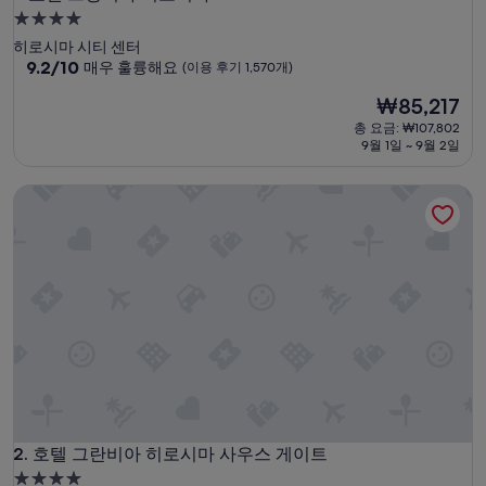
4.0
성
히로시마 시티 센터
급
10
9.2/10
매우 훌륭해요
(이용 후기 1,570개)
점
숙
현
₩85,217
만
박
재
점
총 요금: ₩107,802
시
요
중
9월 1일 ~ 9월 2일
설
금
9.2
₩85,217
점,
호텔 그란비아 히로시마 사우스 게이트
매
우
훌
륭
해
요,
(이
용
후
기
1,570
개)
호텔 그란비아 히로시마 사우스 게이트
2. 호텔 그란비아 히로시마 사우스 게이트
4.0