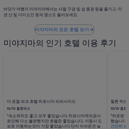
f
o
바닷가 여행지 미야지마에서는 사찰 구경 및 섬 풍경 등을 즐기고, 미
r
센 산 및 다이쇼인 등의 명소도 둘러보세요.
3
w
e
미야지마의 모든 호텔 보기
e
k
미야지마의 인기 호텔 이용 후기
s
a
더 로열 파크 호텔 히로시마 리버사이드
힐튼 히로
n
d
t
h
i
s
o
u
r
8
더 로열 파크 호텔 히로시마 리버사이드
힐튼 히로
h
10/10
훌륭해요
10/10
훌륭
o
"숙소위치도 좋고 모두 좋았습니다.히로시마역의공사
"히로덴 
t
로인해 다소 불편했지만 호텔은 좋았습니다, 이동시 도
했습니다."
e
보로 이동하는것이 가장 좋았습니다 단지 아쉬운건 늦
간단히 보
l