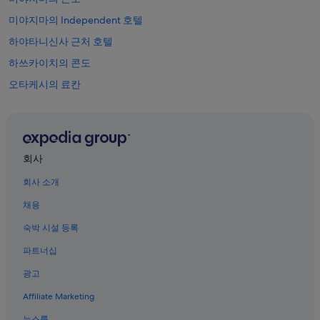
o
미야지마의 Independent 호텔
v
e
하야타니신사 근처 호텔
t
하쓰카이치의 콘도
h
e
오타케시의 료칸
s
h
Jr 니시니혼 미야지마 페리 근처 호텔
a
미야지마의 홀리데이 파크
r
e
미야하마 온천 근처 호텔
d
회사
s
미야지마의 온천 호텔
p
회사 소개
하쓰카이치 오노우라 역의 리조트
a
c
채용
미야지마의 리조트
e
숙박 시설 등록
d
하쓰카이치의 WiFi 제공 호텔
o
파트너십
미야지마의 APA Hotels
w
n
광고
오타케시의 3성급 호텔
s
t
Affiliate Marketing
하쓰카이치 히로덴미야지마구치 역 근처 호텔
a
뉴스룸