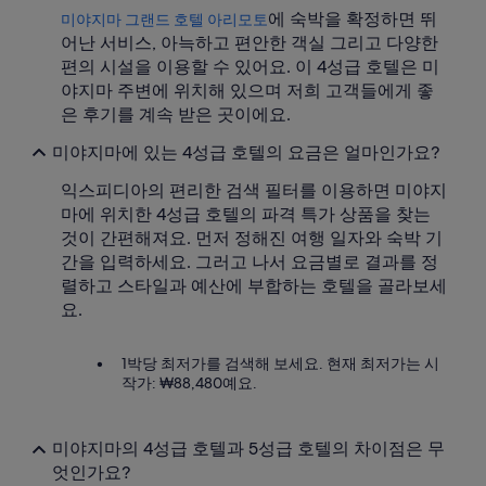
.
에 숙박을 확정하면 뛰
미야지마 그랜드 호텔 아리모토
T
어난 서비스, 아늑하고 편안한 객실 그리고 다양한
h
편의 시설을 이용할 수 있어요. 이 4성급 호텔은 미
e
야지마 주변에 위치해 있으며 저희 고객들에게 좋
b
e
은 후기를 계속 받은 곳이에요.
d
s
미야지마에 있는 4성급 호텔의 요금은 얼마인가요?
a
익스피디아의 편리한 검색 필터를 이용하면 미야지
r
e
마에 위치한 4성급 호텔의 파격 특가 상품을 찾는
s
것이 간편해져요. 먼저 정해진 여행 일자와 숙박 기
o
간을 입력하세요. 그러고 나서 요금별로 결과를 정
c
렬하고 스타일과 예산에 부합하는 호텔을 골라보세
o
m
요.
f
o
1박당 최저가를 검색해 보세요. 현재 최저가는 시
r
작가: ₩88,480예요.
t
a
b
l
미야지마의 4성급 호텔과 5성급 호텔의 차이점은 무
e
엇인가요?
a