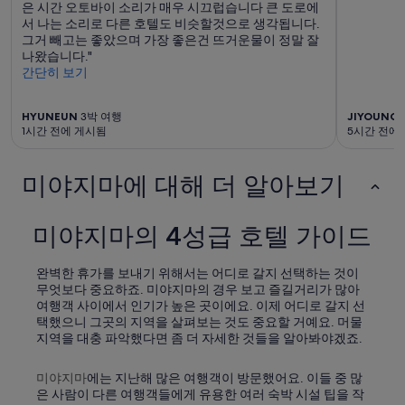
은 시간 오토바이 소리가 매우 시끄럽습니다 큰 도로에
a
서 나는 소리로 다른 호텔도 비슷할것으로 생각됩니다.
n
그거 빼고는 좋았으며 가장 좋은건 뜨거운물이 정말 잘
d
나왔습니다."
o
간단히 보기
u
r
f
HYUNEUN
3박 여행
JIYOUNG
a
1시간 전에 게시됨
5시간 전에
v
o
r
미야지마에 대해 더 알아보기
i
t
e
미야지마의 4성급 호텔 가이드
s
o
f
완벽한 휴가를 보내기 위해서는 어디로 갈지 선택하는 것이
a
무엇보다 중요하죠. 미야지마의 경우 보고 즐길거리가 많아
r
여행객 사이에서 인기가 높은 곳이에요. 이제 어디로 갈지 선
.
택했으니 그곳의 지역을 살펴보는 것도 중요할 거예요. 머물
W
지역을 대충 파악했다면 좀 더 자세한 것들을 알아봐야겠죠.
e
a
미야지마
에는 지난해 많은 여행객이 방문했어요. 이들 중 많
r
은 사람이 다른 여행객들에게 유용한 여러 숙박 시설 팁을 작
e