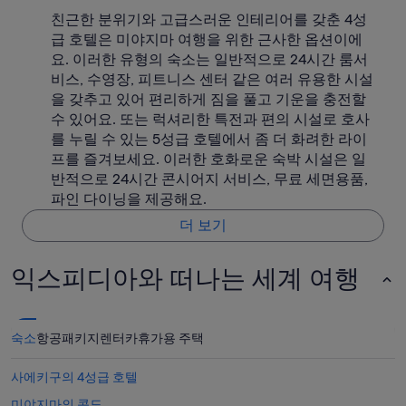
n
친근한 분위기와 고급스러운 인테리어를 갖춘 4성
d
급 호텔은 미야지마 여행을 위한 근사한 옵션이에
t
요. 이러한 유형의 숙소는 일반적으로 24시간 룸서
h
비스, 수영장, 피트니스 센터 같은 여러 유용한 시설
e
a
을 갖추고 있어 편리하게 짐을 풀고 기운을 충전할
i
수 있어요. 또는 럭셔리한 특전과 편의 시설로 호사
r
를 누릴 수 있는 5성급 호텔에서 좀 더 화려한 라이
c
프를 즐겨보세요. 이러한 호화로운 숙박 시설은 일
o
w
반적으로 24시간 콘시어지 서비스, 무료 세면용품,
o
파인 다이닝을 제공해요.
r
더 보기
k
s
v
익스피디아와 떠나는 세계 여행
e
r
y
w
숙소
항공
패키지
렌터카
휴가용 주택
e
l
l
사에키구의 4성급 호텔
.
미야지마의 콘도
L