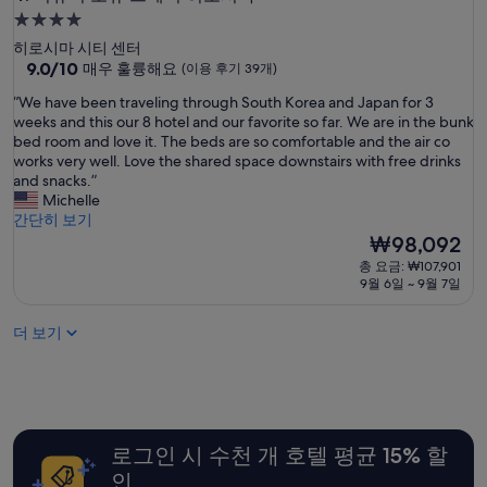
요
4.0
.
성
히로시마 시티 센터
로
급
10
9.0/10
매우 훌륭해요
(이용 후기 39개)
비
점
에
숙
“
“We have been traveling through South Korea and Japan for 3
만
입
박
W
weeks and this our 8 hotel and our favorite so far. We are in the bunk
점
욕
시
e
bed room and love it. The beds are so comfortable and the air co
중
제
h
works very well. Love the shared space downstairs with free drinks
설
9.0
,
a
and snacks.”
점,
세
v
Michelle
매
면
e
간단히 보기
우
용
b
현
₩98,092
훌
품
e
재
륭
,
총 요금: ₩107,901
e
요
해
9월 6일 ~ 9월 7일
마
n
금
요,
스
t
₩98,092
(이
크
더 보기
r
용
팩
a
후
,
v
기
드
e
39
립
l
개)
커
i
피
로그인 시 수천 개 호텔 평균 15% 할
n
등
g
인
구