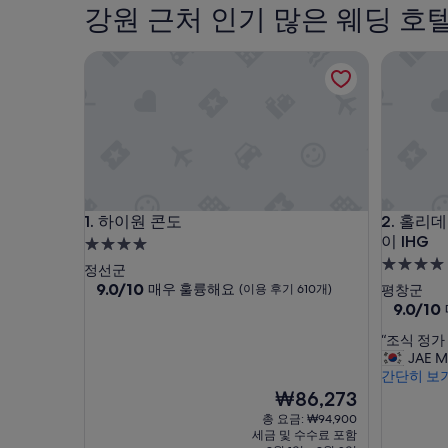
강원 근처 인기 많은 웨딩 호
하이원 콘도
홀리데이 
하이원 콘도
홀리데이 
1. 하이원 콘도
2. 홀리
이 IHG
4.0
4.0
성
정선군
성
급
10
9.0/10
매우 훌륭해요
(이용 후기 610개)
평창군
점
급
10
9.0/10
숙
만
점
숙
박
“
“조식 정가
점
만
박
시
조
JAE 
중
점
시
설
식
간단히 보
9.0
중
정
점,
현
설
₩86,273
9.0
가
매
재
점,
총 요금: ₩94,900
주
우
요
매
세금 및 수수료 포함
곤