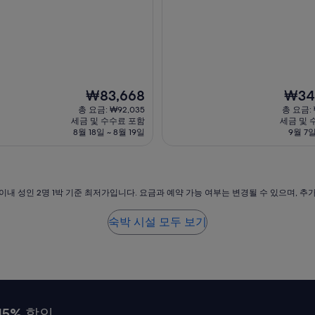
륭
요,
한
(이
조
용
식
후
룸
기
서
744
비
개)
스
현
현
₩83,668
₩34
,
재
재
총 요금: ₩92,035
총 요금: 
편
요
요
세금 및 수수료 포함
세금 및 
안
금
금
8월 18일 ~ 8월 19일
9월 7일
한
₩83,668
₩340,
스
파
마
사
이내 성인 2명 1박 기준 최저가입니다. 요금과 예약 가능 여부는 변경될 수 있으며, 추
지
해
숙박 시설 모두 보기
변
정
망
”
15% 할인