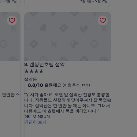
좋
금
 ~ 9월 7일
9월 1일 ~ 9월 2일
,294
아
₩59,887
요,
켄싱턴호텔 설악
(이
용
후
기
1,003
개)
켄싱턴호텔 설악
8. 켄싱턴호텔 설악
4.0
성
설악동
급
10
8.8/10
훌륭해요
(이용 후기 119개)
점
숙
“
, 편안한 스
“위치가 좋아요. 호텔 앞 설악산 전경도 훌륭합
만
박
위
니다. 직원들도 친절하게 맞아주셔서 잘 묵었습
점
시
치
니다. 설악산은 한 번만 올 데는 아니죠. 그래서
중
가
다음에도 이 호텔에서 묵을 생각입니다.”
설
8.8
좋
MINSUN
점,
아
간단히 보기
훌
요
륭
.
해