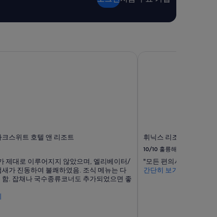
주
셔
서
잘
묵
었
크스위트 호텔 앤 리조트
습
휘닉스 리조트 평창
니
다
.
설
악
산
은
한
번
파크스위트 호텔 앤 리조트
휘닉스 리조트 평창
만
10/10
훌륭해요
올
데
가 제대로 이루어지지 않았으며, 엘리베이터/
"모든 편의시설이 멀긴
는
새가 진동하여 불쾌하였음. 조식 메뉴는 다
간단히 보기
아
 함. 잡채나 국수종류코너도 추가되었으면 좋
니
죠
기
.
그