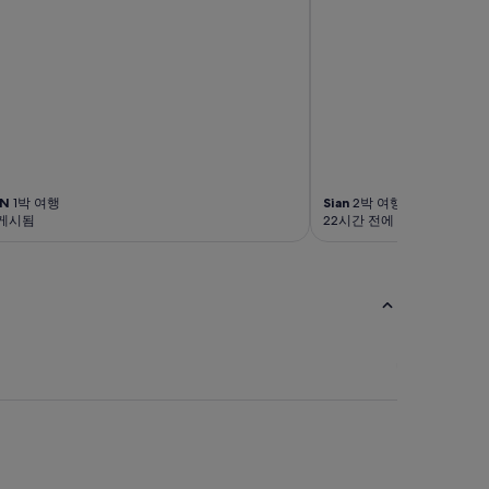
래
서
다
음
에
도
이
호
텔
에
N
1박 여행
Sian
2박 여행
서
 게시됨
22시간 전에 게시됨
묵
을
생
각
입
니
다
.
”