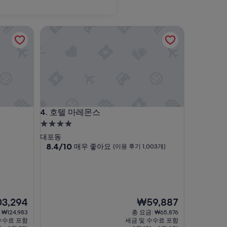
호텔 마레몬스
호텔 마레몬스
4. 호텔 마레몬스
4.0
성
대포동
급
10
8.4/10
매우 좋아요
(이용 후기 1,003개)
점
숙
만
박
점
시
중
설
8.4
점,
현
3,294
₩59,887
매
재
₩124,983
총 요금: ₩65,876
우
요
수수료 포함
세금 및 수수료 포함