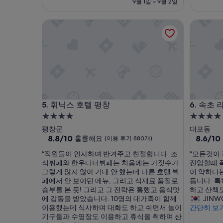
훌
금
우
9월 1일 ~ 9월 2일
안
륭
₩86,273
훌
먹
해
륭
휘닉스 호텔 평창
속초 라
을
요,
해
듯
(이
요,
”
용
(이
후
용
기
후
610
기
개)
1,002
개)
휘닉스 호텔 평창
속초 라
5. 휘닉스 호텔 평창
6. 속초
4.0
4.0
성
성
평창군
대포동
급
10
급
10
8.8/10
8.6/10
훌륭해요
(이용 후기 880개)
점
점
숙
숙
“
“
“직원들이 인사하며 반겨주고 친절합니다. 조
“모든것이
만
만
박
박
직
모
식뷔페와 한우디너뷔페는 처음에는 가짓수가
진입할때 
점
점
시
시
원
든
그렇게 많지 않아 기대 안 했는데 다른 호텔 뷔
이 약하다는
중
중
들
것
페에서 안 보이던 메뉴, 그리고 식재료 품질로
듭니다. 특
설
설
8.8
8.6
이
이
승부를 본 듯! 그리고 그 전략은 통했고 음식맛
하고 산책도
점,
점,
인
좋
에 감동을 받았습니다. 10명의 대가족이 함께
JINW
훌
훌
사
아
이용했는데 식사하며 대화도 하고 쉬면서 놀이
간단히 보
륭
륭
하
요
기구들과 수영장도 이용하고 휴식을 취하며 산
해
해