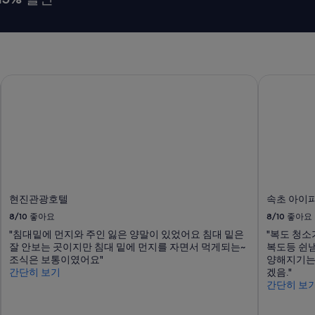
현진관광호텔
속초 아이파
현진관광호텔
속초 아이
8/10
좋아요
8/10
좋아요
"침대밑에 먼지와 주인 잃은 양말이 있었어요 침대 밑은
"복도 청소
잘 안보는 곳이지만 침대 밑에 먼지를 자면서 먹게되는~
복도등 쉰냄
조식은 보통이였어요"
양해지기는
간단히 보기
겠음."
간단히 보