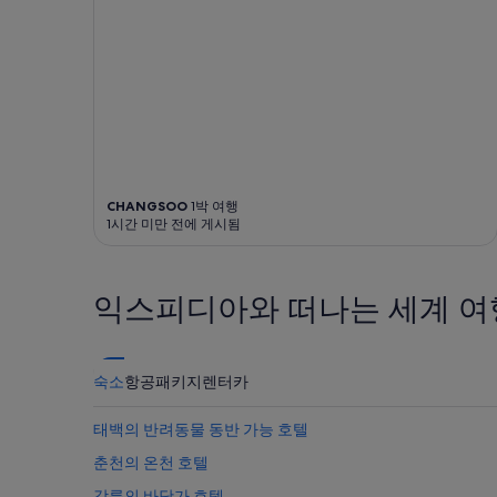
에
부
니
서
는
다
안
변
.
보
경
특
이
될
히
던
수
대
메
있
포
뉴
으
항
,
며,
앞
그
추
이
CHANGSOO
1박 여행
리
가
라
1시간 미만 전에 게시됨
고
약
저
식
관
녁
재
이
먹
료
적
고
익스피디아와 떠나는 세계 여
품
용
군
질
될
것
로
수
질
승
있
하
숙소
항공
패키지
렌터카
부
습
고
를
니
산
본
다.
책
태백의 반려동물 동반 가능 호텔
듯
도
춘천의 온천 호텔
!
하
그
고
강릉의 바닷가 호텔