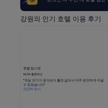
에
간
는
는
이
것
가
내
과
짓
성
수
강원의 인기 호텔 이용 후기
수
인
압
가
2
이
그
명
호텔 탑스텐
약
렇
1
하
게
박
다
많
기
는
지
준
점
않
최
입
아
저
니
기
가
다
대
입
.
안
니
그
호텔 탑스텐
했
다.
외
10/10
훌륭해요
는
요
에
데
금
는
"객실 크기가 생각보다 훨씬 넓어서 아주 편안하게 지낼
다
과
너
수 있었습니다"
른
예
무
간단히 보기
호
약
마
텔
가
음
뷔
능
에
페
여
듭