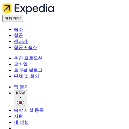
여행 예약
숙소
항공
렌터카
항공 + 숙소
추천 프로모션
모바일
트래블 블로그
단체 및 회의
앱 열기
KRW
•
숙박 시설 등록
지원
내 여행