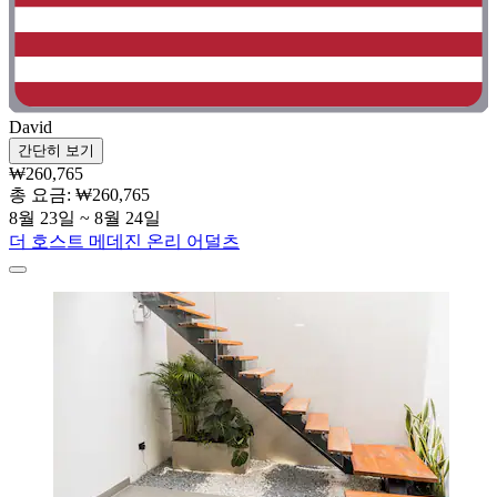
David
간단히 보기
₩260,765
총 요금: ₩260,765
8월 23일 ~ 8월 24일
더 호스트 메데진 온리 어덜츠