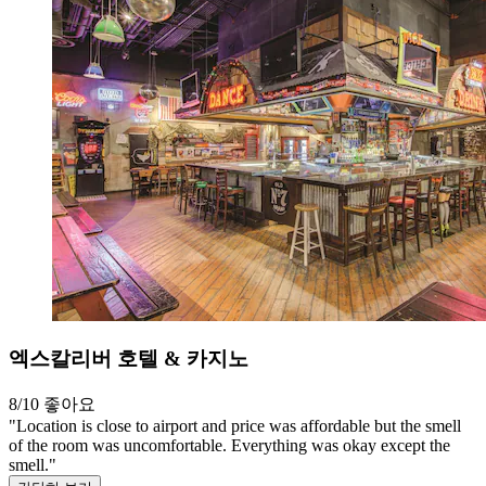
엑스칼리버 호텔 & 카지노
8/10
좋아요
"Location is close to airport and price was affordable but the smell
of the room was uncomfortable. Everything was okay except the
smell."