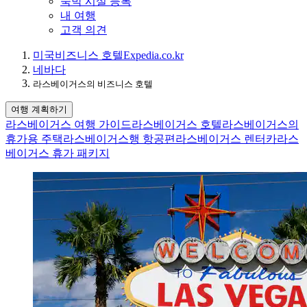
숙박 시설 등록
내 여행
고객 의견
미국
비즈니스 호텔
Expedia.co.kr
네바다
라스베이거스의 비즈니스 호텔
여행 계획하기
라스베이거스 여행 가이드
라스베이거스 호텔
라스베이거스의
휴가용 주택
라스베이거스행 항공편
라스베이거스 렌터카
라스
베이거스 휴가 패키지