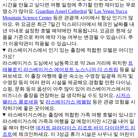
시간을 만들고 싶다면 여행 일정에 추가할 만한 재미있는 무료
명소가 많아요.
Guardian Angel Cathedral
및
Las Vegas Yucca
Mountain Science Center
등은 관광객 사이에서 항상 인기가 많
아요. 위 요금은 최근 7일간 익스피디아에서 체크인 날짜를 내
년 이내로 설정한 호텔 예약에만 적용됩니다. 요금은 현재 상
품을 기준으로 하며 예약 가능 여부는 변경될 수 있습니다. 추
가 이용약관이 적용될 수 있습니다.
라스베이거스에서 인기 있는 출장에 적합한 모텔은 어디인
가요?
라스베이거스 도심에서 남동쪽으로 약 2km 거리에 위치한
트
래블로지 라스베이거스 에어포트 노스/니어 더 스트립
등을 살
펴보세요. 이 출장 여행에 좋은 숙소는 수영장 일광욕 의자 및
수영장 등의 여러 편의 시설을 제공해요.
경험할 만한 다이닝,
쇼핑, 문화 등의 옵션이 아주 많이 있어 라스베이거스에서의
비즈니스 출장을 연장하는 걸 생각하실 수도 있어요.
시저스
팰리스 콜로세움
및
라스베이거스 에펠탑
등은 관광 모험을 시
작하기에 좋은 곳이에요.
라스베이거스에는 출장에 적합한 가족 여행 호텔이 있나요?
라스베이거스에 가족과 여행을 갈 예정이지만 시간을 내어 일
을 해야 한다면
데저트 파라다이스 리조트 바이 다이아몬드 리
조트
에 체크인하세요. 이 3성급 휴가 시설은 사우나 및 어린이