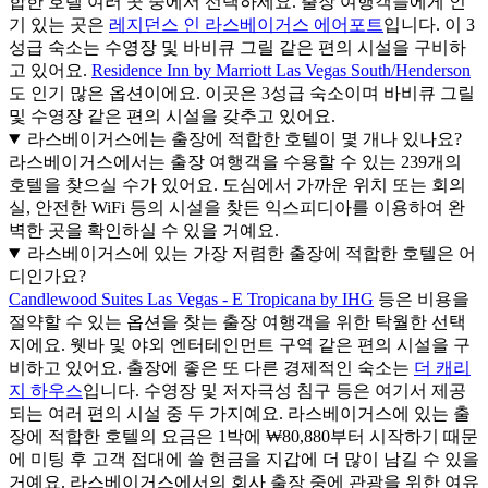
합한 호텔 여러 곳 중에서 선택하세요. 출장 여행객들에게 인
기 있는 곳은
레지던스 인 라스베이거스 에어포트
입니다. 이 3
성급 숙소는 수영장 및 바비큐 그릴 같은 편의 시설을 구비하
고 있어요.
Residence Inn by Marriott Las Vegas South/Henderson
도 인기 많은 옵션이에요. 이곳은 3성급 숙소이며 바비큐 그릴
및 수영장 같은 편의 시설을 갖추고 있어요.
라스베이거스에는 출장에 적합한 호텔이 몇 개나 있나요?
라스베이거스에서는 출장 여행객을 수용할 수 있는 239개의
호텔을 찾으실 수가 있어요. 도심에서 가까운 위치 또는 회의
실, 안전한 WiFi 등의 시설을 찾든 익스피디아를 이용하여 완
벽한 곳을 확인하실 수 있을 거예요.
라스베이거스에 있는 가장 저렴한 출장에 적합한 호텔은 어
디인가요?
Candlewood Suites Las Vegas - E Tropicana by IHG
등은 비용을
절약할 수 있는 옵션을 찾는 출장 여행객을 위한 탁월한 선택
지에요. 웻바 및 야외 엔터테인먼트 구역 같은 편의 시설을 구
비하고 있어요. 출장에 좋은 또 다른 경제적인 숙소는
더 캐리
지 하우스
입니다. 수영장 및 저자극성 침구 등은 여기서 제공
되는 여러 편의 시설 중 두 가지예요. 라스베이거스에 있는 출
장에 적합한 호텔의 요금은 1박에 ₩80,880부터 시작하기 때문
에 미팅 후 고객 접대에 쓸 현금을 지갑에 더 많이 남길 수 있을
거예요. 라스베이거스에서의 회사 출장 중에 관광을 위한 여유