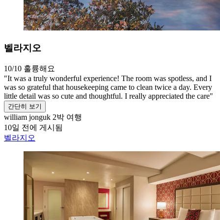
벨라지오
10/10
훌륭해요
"It was a truly wonderful experience! The room was spotless, and I
was so grateful that housekeeping came to clean twice a day. Every
little detail was so cute and thoughtful. I really appreciated the care"
간단히 보기
william jonguk
2박 여행
10일 전에 게시됨
벨라지오