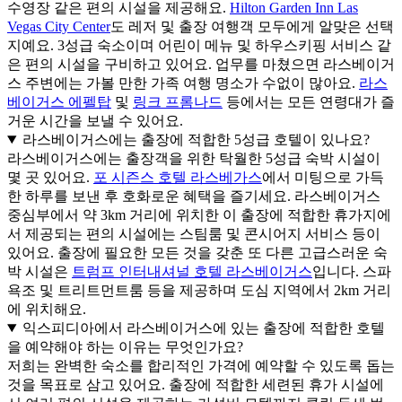
수영장 같은 편의 시설을 제공해요.
Hilton Garden Inn Las
Vegas City Center
도 레저 및 출장 여행객 모두에게 알맞은 선택
지예요. 3성급 숙소이며 어린이 메뉴 및 하우스키핑 서비스 같
은 편의 시설을 구비하고 있어요. 업무를 마쳤으면 라스베이거
스 주변에는 가볼 만한 가족 여행 명소가 수없이 많아요.
라스
베이거스 에펠탑
및
링크 프롬나드
등에서는 모든 연령대가 즐
거운 시간을 보낼 수 있어요.
라스베이거스에는 출장에 적합한 5성급 호텔이 있나요?
라스베이거스에는 출장객을 위한 탁월한 5성급 숙박 시설이
몇 곳 있어요.
포 시즌스 호텔 라스베가스
에서 미팅으로 가득
한 하루를 보낸 후 호화로운 혜택을 즐기세요. 라스베이거스
중심부에서 약 3km 거리에 위치한 이 출장에 적합한 휴가지에
서 제공되는 편의 시설에는 스팀룸 및 콘시어지 서비스 등이
있어요. 출장에 필요한 모든 것을 갖춘 또 다른 고급스러운 숙
박 시설은
트럼프 인터내셔널 호텔 라스베이거스
입니다. 스파
욕조 및 트리트먼트룸 등을 제공하며 도심 지역에서 2km 거리
에 위치해요.
익스피디아에서 라스베이거스에 있는 출장에 적합한 호텔
을 예약해야 하는 이유는 무엇인가요?
저희는 완벽한 숙소를 합리적인 가격에 예약할 수 있도록 돕는
것을 목표로 삼고 있어요. 출장에 적합한 세련된 휴가 시설에