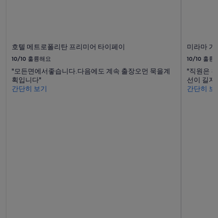
i
최
s
저
f
가
a
입
c
니
i
호텔 메트로폴리탄 프리미어 타이페이
미라마 가
다.
l
요
10/10
훌륭해요
10/10
훌륭
i
금
"모든면에서좋습니다.다음에도 계속 출장오먼 묵을계
"직원은 
t
과
획입니다"
선이 길지 
i
예
간단히 보기
간단히 보
e
약
s
가
”
능
여
부
는
변
경
될
수
있
으
며,
추
가