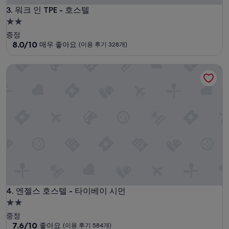
a
워크 인 TPE - 호스텔
n
3. 워크 인 TPE - 호스텔
t
2.0
m
성
중정
y
급
10
8.0/10
매우 좋아요
(이용 후기 328개)
n
점
숙
e
만
e
박
엔젤스 호스텔 - 타이베이 시먼
점
d
시
중
e
설
8.0
d
점,
u
매
c
우
a
좋
t
아
i
요,
o
(이
n
용
a
후
n
기
d
엔젤스 호스텔 - 타이베이 시먼
328
4. 엔젤스 호스텔 - 타이베이 시먼
t
개)
r
2.0
a
성
중정
i
급
10
7.6/10
좋아요
(이용 후기 584개)