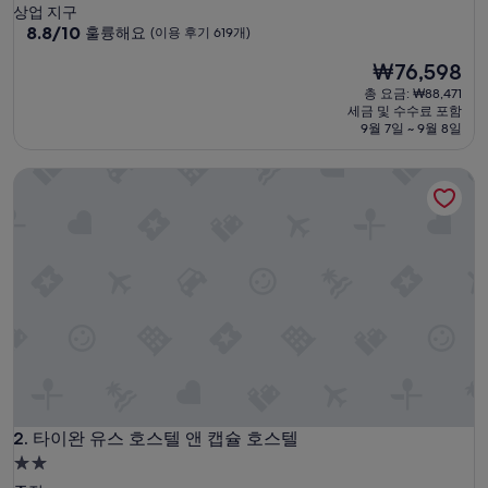
성
상업 지구
급
10
8.8/10
훌륭해요
(이용 후기 619개)
점
숙
현
₩76,598
만
박
재
점
총 요금: ₩88,471
시
요
중
세금 및 수수료 포함
설
금
8.8
9월 7일 ~ 9월 8일
₩76,598
점,
훌
타이완 유스 호스텔 앤 캡슐 호스텔
륭
해
요,
(이
용
후
기
619
개)
타이완 유스 호스텔 앤 캡슐 호스텔
2. 타이완 유스 호스텔 앤 캡슐 호스텔
2.0
성