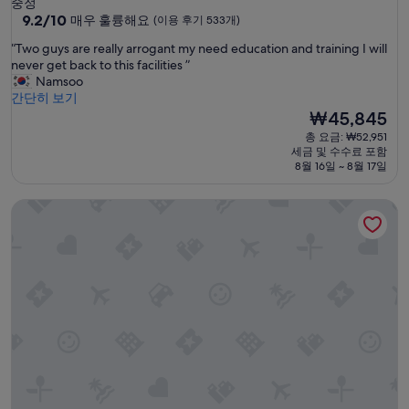
중정
급
10
9.2/10
매우 훌륭해요
(이용 후기 533개)
점
숙
“
“Two guys are really arrogant my need education and training I will
만
박
T
never get back to this facilities ”
점
시
w
Namsoo
중
o
간단히 보기
설
9.2
g
현
₩45,845
점,
u
재
매
총 요금: ₩52,951
y
요
우
세금 및 수수료 포함
s
금
훌
8월 16일 ~ 8월 17일
a
₩45,845
륭
r
해
워크 인 TPE - 호스텔
e
요,
r
(이
e
용
a
후
l
기
l
533
y
개)
a
r
r
o
g