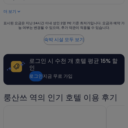
n
점
숙
i
만
박
n
더 보기
점
g
시
중
I
설
표
7.6
표시된 요금은 지난 24시간 이내 성인 2명 1박 기준 최저가입니다. 요금과 예약 가
w
능 여부는 변경될 수 있으며, 추가 약관이 적용될 수 있습니다.
시
점,
i
된
좋
l
요
아
숙박 시설 모두 보기
l
금
요,
n
은
(이
e
지
용
v
난
후
로그인 시 수천 개 호텔 평균 15% 할
e
24
기
인
r
시
584
g
간
개)
로그인
지금 무료 가입
e
이
t
내
b
성
a
인
룽산쓰 역의 인기 호텔 이용 후기
c
2
k
명
호텔 메트로폴리탄 프리미어 타이페이
미라마 가
t
1
o
박
t
기
h
준