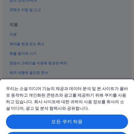
법적 정보/연락처
타이베이의 모텔
콘텐츠 지침 및 신고
화시제 야시장 근처 호텔
지원
중정의 Independent 호텔
지원
중정의 사우나가 있는 호텔
시먼딩의 아침 식사 제공 호텔
예약을 변경 또는 취소
타이베이의 게스트하우스
환불 절차와 시기
싼다오쓰 역의 게스트하우스
항공사 크레딧을 이용해 항공편 예약
시먼딩의 스파가 있는 리조트 및 호텔
해외 여행에 필요한 문서
국립 대만 민주기념관 근처 호텔
우리는 소셜 미디어 기능의 제공과 데이터 분석 및 본 사이트가 올바
얀핑 강변 공원 근처 호텔
로 동작하고 개인화된 콘텐츠와 광고를 제공하기 위해 쿠키를 사용
티안호우 사원 근처 호텔
하고 있습니다. 회사 사이트에 대한 귀하의 사용 정보를 회사의 소
© 2026 Expedia, Inc., Expedia Group 계열사. All rights reserved.
타이베이 메인역의 콘도
Expedia 및 비행기 로고는 Expedia, Inc.의 상표 또는 등록 상표입니다.
셜 미디어, 광고 및 분석 협력사와 공유합니다.
분쟁 해결: 전화: 02-3480-0118, 이메일: travel@support.expedia.co.kr
타이베이의 캡슐 호텔
트래블파트너익스체인지코리아 주식회사. 사업자등록번호: 821-88-01025
모든 쿠키 허용
익스피디아트래블코리아 주식회사, 서울특별시 종로구 종로5길 7(청진동).
타이베이의 빌라
사업자등록번호: 724-86-00245.
관광사업자등록번호: 제2016-000008호, 통신판매업신고번호: 2015-서울