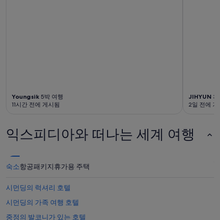
약
관
이
적
용
될
수
있
습
니
다.
Youngsik
5박 여행
JIHYUN
3
11시간 전에 게시됨
2일 전에 
익스피디아와 떠나는 세계 여행
숙소
항공
패키지
휴가용 주택
시먼딩의 럭셔리 호텔
시먼딩의 가족 여행 호텔
중정의 발코니가 있는 호텔