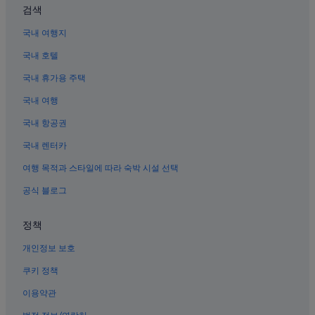
검색
영안시장 역의 캡슐 호텔
국내 여행지
다안 역의 아파트식 호텔
국내 호텔
시먼딩의 온천 호텔
국내 휴가용 주택
시먼딩 호텔
국내 여행
타이베이의 호스텔
베이먼역의 게스트하우스
국내 항공권
중정의 아침 식사 제공 호텔
국내 렌터카
타이베이의 5성급 호텔
여행 목적과 스타일에 따라 숙박 시설 선택
시먼딩의 3성급 호텔
공식 블로그
타이베이의 콘도
정책
다안의 가족 여행 호텔
개인정보 보호
시다 호텔
타이베이의 인/여관
쿠키 정책
시먼딩의 저렴한 호텔
이용약관
Q 스퀘어 쇼핑몰 근처 호텔