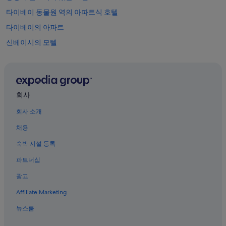
타이베이 동물원 역의 아파트식 호텔
타이베이의 아파트
신베이시의 모텔
타이베이의 펜션
국립음악당 근처 호텔
종허 역의 게스트하우스
회사
신베이시의 아파트
회사 소개
완화의 5성급 호텔
채용
중정의 간이 주방이 있는 호텔
숙박 시설 등록
타이베이의 리조트
파트너십
샤오난먼 역의 게스트하우스
광고
렁샨 사원 근처 호텔
Affiliate Marketing
중정의 전자레인지 구비 호텔
타이베이의 4성급 호텔
뉴스룸
완화 역 근처 호텔