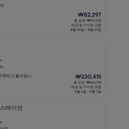
개)
현
₩82,297
재
총 요금: ₩95,053
요
세금 및 수수료 포함
금
8월 26일 ~ 8월 27일
₩82,297
m
개)
현
 만족하고 돌아갑니
₩230,415
재
총 요금: ₩266,128
요
세금 및 수수료 포함
금
9월 6일 ~ 9월 7일
₩230,415
이 스테이션
m
01개)