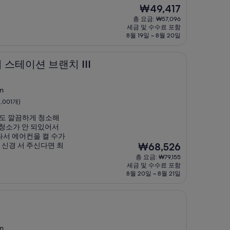
현
₩49,417
재
총 요금: ₩57,096
요
세금 및 수수료 포함
금
8월 19일 ~ 8월 20일
₩49,417
브랜치 III
 스테이션 브랜치 III
m
,001개)
분도 깔끔하게 청소해
 청소가 안 되있어서
나서 에어컨을 켤 수가
현
신경 서 주신다면 최
₩68,526
재
총 요금: ₩79,155
요
세금 및 수수료 포함
금
8월 20일 ~ 8월 21일
₩68,526
m