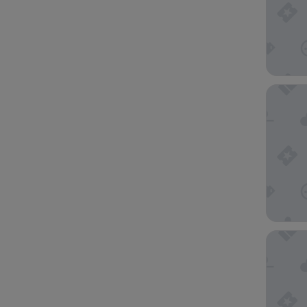
하
면
새
로
운
페
시티즌엠
이
지
에
서
결
과
가
업
데
메이어
이
트
됩
니
다.