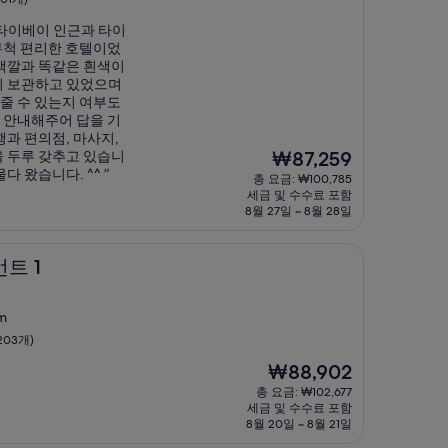
 타이베이 인근과 타이
무척 편리한 호텔이었
색깔과 똑같은 흰색이
니 보관하고 있었으며
줄 수 있는지 여부도
 안내해주어 답을 기
과 편의점, 마사지,
현
 두루 갖추고 있습니
₩87,259
재
 왔습니다. ^^ ”
총 요금: ₩100,785
요
세금 및 수수료 포함
금
8월 27일 ~ 8월 28일
₩87,259
트 1
m
203개)
현
₩88,902
재
총 요금: ₩102,677
요
세금 및 수수료 포함
금
8월 20일 ~ 8월 21일
₩88,902