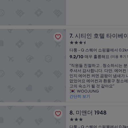
숙
점
(이
에
게
만
용
박
대
살
점
후
해
필
시
중
기
서
정
설
7.8
1,006
친
도
점,
개)
절
까
텔 타이베이 스테이션 브랜치 III
좋
하
지
시티인 호텔 타이베이 스테이션 
7. 시티인 호텔 타이베이
아
게
는
요,
3.5
설
아
(이
명
성
니
다퉁 - Q 스퀘어 쇼핑몰에서 0.2k
용
을
었
급
10
9.2/10
매우 훌륭해요
후
(이용 후기 1
해
습
숙
점
기
주
니
“
“직원들 친절하고 , 청소하시는 
만
1,957
박
었
다
직
주셔서 감사합니다. 다만, 에어컨
점
개)
시
습
.
원
인지 에어컨 켜면 곰팡이 냄새가 
중
니
대
설
들
없었어요 에어컨과 환풍구 청소에 
9.2
다
만
친
고의 숙소가 될 것 같아요”
점,
.
에
절
WOOJUNG
매
아
서
하
간단히 보기
우
침
는
고
훌
식
고
,
륭
948
사
객
청
미앤더 1948
8. 미앤더 1948
해
는
의
소
요,
3.0
여
요
하
(이
성
러
청
시
다퉁 - Q 스퀘어 쇼핑몰에서 0.3k