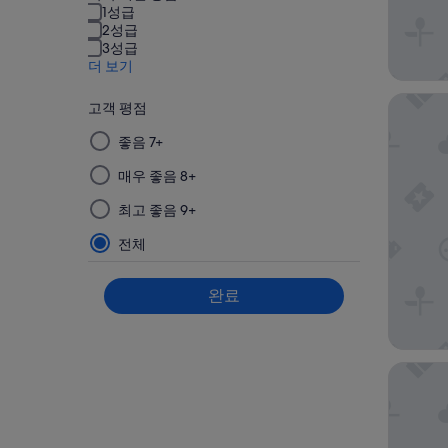
1성급
2성급
3성급
더 보기
코스모스
고객 평점
이
좋음 7+
그
매우 좋음 8+
룹
에
최고 좋음 9+
서
필
전체
터
를
완료
선
택
한
솔라리아
다
음
적
용