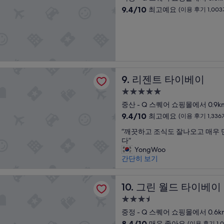
용
종
사
급
는
10
후
9.4/10
최고예요
(이용 후기 1,003
류
항
분
숙
점
기
의
을
도
만
1,001
박
음
그
깔
점
개)
시
식
렇
끔
중
이
게
설
하
9.4
있
까
게
점,
었
지
청
타이베이
최
는
살
리젠트 타이베이
9. 리젠트 타이베이
소
고
데
피
해
예
5.0
우
지
주
요,
성
리
는
중산 - Q 스퀘어 쇼핑몰에서 0.9k
셔
(이
일
급
않
서
10
9.4/10
최고예요
용
(이용 후기 1,336
행
습
감
숙
점
후
들
“
니
“깨끗하고 조식도 잘나오고 매우
사
만
기
박
입
깨
다
다”
합
점
1,003
시
맛
끗
.
YongWoo
니
중
개)
설
에
하
사
간단히 보기
다
9.4
는
고
회
.
점,
호
조
전
다
최
드 타이베이 스테이션
불
식
그린 월드 타이베이 스테이션
반
10. 그린 월드 타이베
만
고
호
도
적
,
예
3.5
가
잘
으
에
요,
성
나
나
중정 - Q 스퀘어 쇼핑몰에서 0.6k
로
어
(이
급
뉘
오
.
10
컨
용
8.4/10
매우 좋아요
(이용 후기 1,0