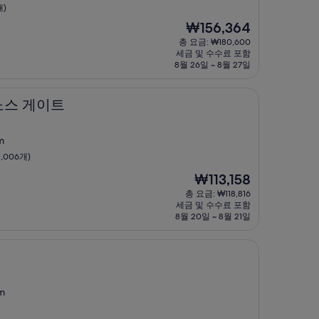
개)
현
₩156,364
재
총 요금: ₩180,600
요
세금 및 수수료 포함
금
8월 26일 ~ 8월 27일
₩156,364
트
노스 게이트
m
,006개)
현
₩113,158
재
총 요금: ₩118,816
요
세금 및 수수료 포함
금
8월 20일 ~ 8월 21일
₩113,158
m