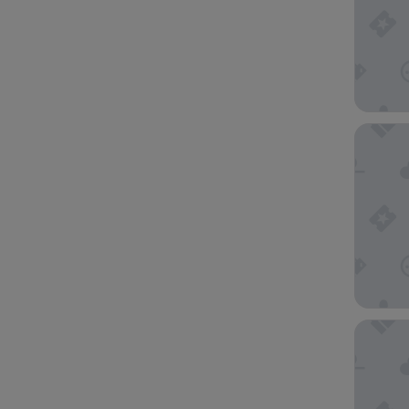
리젠트 
그린 월