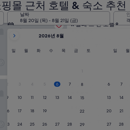
핑몰 근처 호텔 & 숙소 추천
 많은 Q 스퀘어 쇼핑몰 호텔
날짜
인
신 호텔
8월 20일 (목) - 8월 21일 (금)
객
팔레 드 신 호텔
1. 팔레 드 신 호텔
현
5.0
2026년 8월
성
재
다퉁 - Q 스퀘어 쇼핑몰에서 0.1k
급
2026
10
9.0/10
매우 훌륭해요
(이용 후기 1
August
숙
점
일
월
화
수
목
금
토
일
일
월
화
수
목
금
토
일
월
만
요
요
요
요
요
요
요
요
및
박
점
일
일
일
일
일
일
일
일
2026
시
중
September
설
9.0
1
이
점,
표
크 호텔 타이베이
매
2
3
4
5
6
7
6
7
8
시저 파크 호텔 타이베이
2. 시저 파크 호텔 타
우
시
훌
4.0
되
륭
9
10
11
12
13
14
13
14
15
성
고
중정 - Q 스퀘어 쇼핑몰에서 0.4k
해
급
있
10
8.4/10
매우 좋아요
요,
(이용 후기 2,
16
17
18
19
20
21
20
21
22
숙
점
(이
습
“
“에어콘은 시원하였습니다. 직원
만
용
박
니
에
았지만 그렇게 훌륭하지도 않았습
점
후
23
24
25
26
27
28
27
28
시
29
다.
어
사항을 섬세하게 살필 정도까지는
중
기