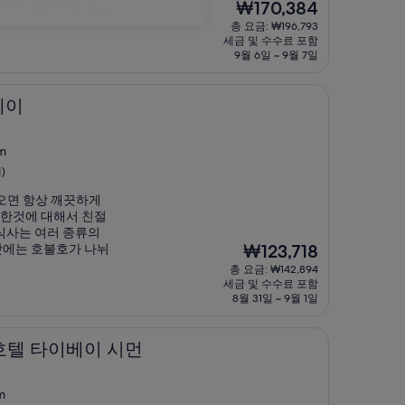
현
 까지 살피지는 않습
₩170,384
재
총 요금: ₩196,793
요
세금 및 수수료 포함
금
9월 6일 ~ 9월 7일
₩170,384
베이
m
)
오면 항상 깨끗하게
한것에 대해서 친절
식사는 여러 종류의
현
맛에는 호불호가 나뉘
₩123,718
재
총 요금: ₩142,894
요
세금 및 수수료 포함
금
8월 31일 ~ 9월 1일
₩123,718
베이 시먼
호텔 타이베이 시먼
m