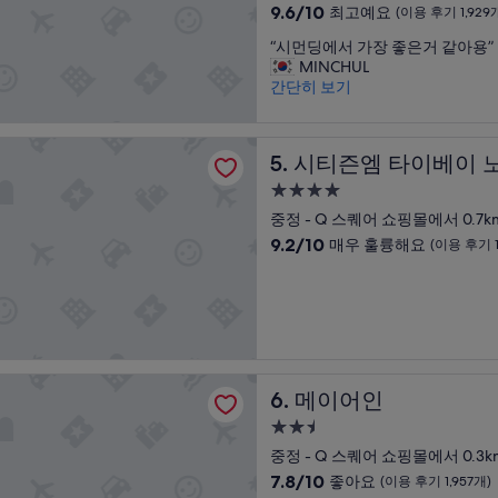
급
어
렇
10
1,741
9.6/10
최고예요
(이용 후기 1,929
오
게
숙
점
개)
“
면
“시먼딩에서 가장 좋은거 같아용”
훌
만
박
시
항
MINCHUL
륭
점
시
먼
상
간단히 보기
하
중
설
딩
깨
지
9.6
에
끗
도
점,
 타이베이 노스 게이트
서
하
않
최
시티즌엠 타이베이 노스 게이
5. 시티즌엠 타이베이 
가
게
았
고
장
정
습
예
4.0
좋
리
니
요,
성
중정 - Q 스퀘어 쇼핑몰에서 0.7k
은
된
다
(이
급
10
9.2/10
매우 훌륭해요
거
(이용 후기 1
상
.
용
숙
점
같
태
손
후
만
아
였
박
님
기
점
용
고
들
1,929
시
중
”
로
의
개)
설
9.2
비
요
점,
직
구
인
매
원
사
메이어인
6. 메이어인
우
은
항
훌
궁
2.5
을
륭
금
섬
성
중정 - Q 스퀘어 쇼핑몰에서 0.3k
해
한
세
급
10
7.8/10
좋아요
요,
(이용 후기 1,957개)
것
하