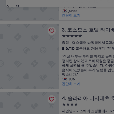
설
콘
에서는 고객의 요청사항을 그렇게
8.4
1,767
은
니다. 사회 전반적으로. ”
30
31
점,
개)
시
juneq
매
원
간단히 보기
우
하
좋
였
아
 호텔 타이베이
습
코스모스 호텔 타이베이
3. 코스모스 호텔 타이
요,
니
(이
5.0
다
용
성
.
중정 - Q 스퀘어 쇼핑몰에서 0.3k
후
급
직
10
기
8.6/10
훌륭해요
(이용 후기 1,741개
원
숙
점
2,234
“
들
“객실 내부는 투어를 마치고 들어
만
개)
박
객
대
정리된 상태였고 로비직원은 궁금
점
시
실
응
하게 설명을 해 주었습니다. 아침
중
설
내
은
음식이 있었는데 우리 일행들 입
8.6
부
나
었습니다.”
점,
는
쁘
JUN
훌
투
지
간단히 보기
륭
어
는
해
를
않
요,
 니시테츠 호텔 타이베이 시먼
마
솔라리아 니시테츠 호텔 타이
았
4. 솔라리아 니시테츠 
(이
치
지
용
4.0
고
만
후
성
들
시먼딩 - Q 스퀘어 쇼핑몰에서 1k
그
기