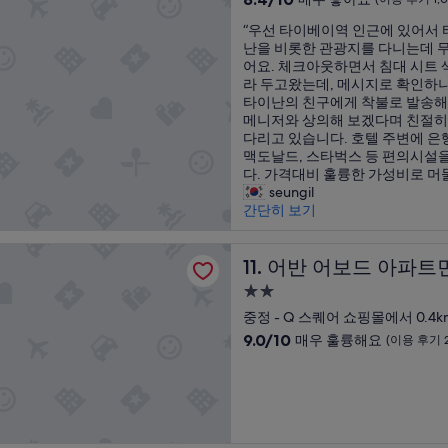
었
고
”
숙
점
청
후
“
습
매
“우선 타이베이역 인근에 있어서
만
소
기
박
우
니
우
난을 비롯한 관광지를 다니는데 
점
가
1,336
시
선
다
만
어요. 체크아웃하면서 침대 시트 
중
안
개)
설
타
.
족
라 두고왔는데, 메시지로 확인하
8.4
되
이
”
하
타이난의 친구에게 착불로 발송해
점,
있
베
고
메니저와 상의해 보겠다며 친절히
매
어
이
돌
다리고 있습니다. 호텔 주변에 은행
우
서
역
아
맥도날드, 스타벅스 등 편의시설을
좋
인
인
갑
다. 가격대비 훌륭한 가성비로 머물다
아
지
근
니
seungil
요,
에
에
다
간단히 보기
(이
어
있
”
용
컨
어
후
켜
보드 아파트먼트 1
서
어반 어보드 아파트먼트 1
11. 어반 어보드 아파트먼
기
면
타
1,001
곰
2.0
이
개)
팡
성
베
중정 - Q 스퀘어 쇼핑몰에서 0.4k
이
급
이
10
9.0/10
냄
매우 훌륭해요
(이용 후기 
인
숙
점
새
근
만
가
박
과
점
나
시
타
중
서
설
이
9.0
에
난
점,