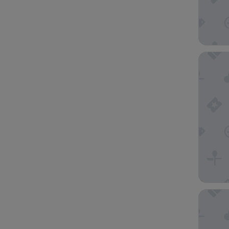
시티인 호
미앤더 1