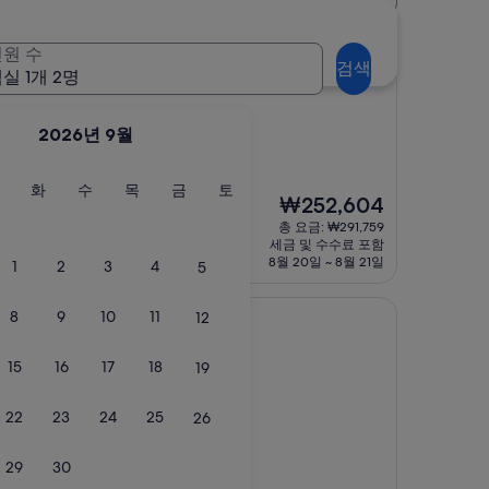
원 수
검색
실 1개 2명
2026년 9월
m 미만
,767개)
월
화
수
목
금
토
화
수
목
금
토
현
₩252,604
요
요
요
요
요
요
재
일
일
일
일
일
일
총 요금: ₩291,759
요
세금 및 수수료 포함
금
8월 20일 ~ 8월 21일
1
2
3
4
5
₩252,604
8
9
10
11
12
이베이
15
16
17
18
19
m
234개)
22
23
24
25
26
들 대응은 나쁘지는 않
니다. 손님들의 요구
29
30
 아니었습니다. 대만