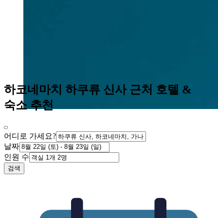
하코네마치 하쿠류 신사 근처 호텔 &
숙소 추천
어디로 가세요?
날짜
인원 수
검색