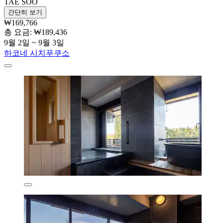
TAE SOO
간단히 보기
₩169,766
총 요금: ₩189,436
9월 2일 ~ 9월 3일
하코네 시치푸쿠소