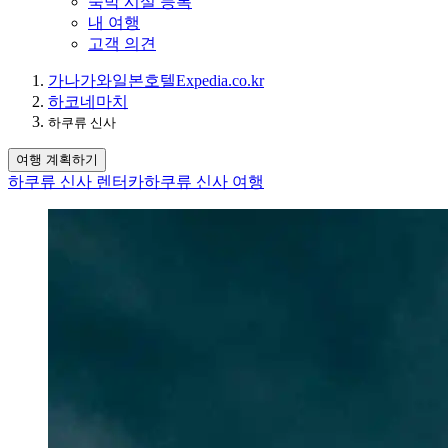
숙박 시설 등록
내 여행
고객 의견
가나가와
일본
호텔
Expedia.co.kr
하코네마치
하쿠류 신사
여행 계획하기
하쿠류 신사 렌터카
하쿠류 신사 여행