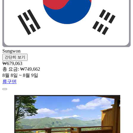
Sungwon
간단히 보기
₩679,063
총 요금: ₩749,662
8월 8일 ~ 8월 9일
류구덴