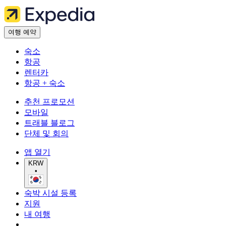
여행 예약
숙소
항공
렌터카
항공 + 숙소
추천 프로모션
모바일
트래블 블로그
단체 및 회의
앱 열기
KRW
•
숙박 시설 등록
지원
내 여행