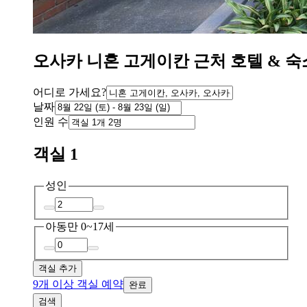
오사카 니혼 고게이칸 근처 호텔 & 숙
어디로 가세요?
날짜
인원 수
객실 1
성인
아동
만 0~17세
객실 추가
9개 이상 객실 예약
완료
검색