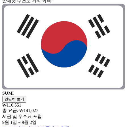
안깨끗 수건도 거의 회색”
SUMI
간단히 보기
₩116,551
총 요금: ₩141,027
세금 및 수수료 포함
9월 1일 ~ 9월 2일