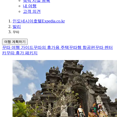
숙박 시설 등록
내 여행
고객 의견
인도네시아
호텔
Expedia.co.kr
발리
꾸따
여행 계획하기
꾸따 여행 가이드
꾸따의 휴가용 주택
꾸따행 항공편
꾸따 렌터
카
꾸따 휴가 패키지