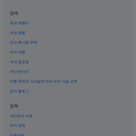
교토의 온천 호텔
검색
시조도리 근처 호텔
교토의 간이 주방이 있는 호텔
국내 여행지
가라스마의 5성급 호텔
국내 호텔
고조 역 근처 호텔
국내 휴가용 주택
교토의 콘도
국내 여행
기온의 저렴한 호텔
국내 항공권
니조조마에 역 근처 호텔
국내 렌터카
교토 미나미자 극장 근처 호텔
여행 목적과 스타일에 따라 숙박 시설 선택
기어 아트 컴플렉스 1928 근처 호텔
공식 블로그
교토의 개인 별장
교토의 저렴한 호텔
정책
교토의 Fujita Kanko 호텔
개인정보 보호
교토 시립미술관 근처 호텔
쿠키 정책
로쿠로초 호텔
이용약관