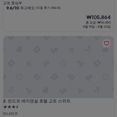
성
교토 중심부
급
10
9.6/10
최고예요
(이용 후기 356개)
점
숙
현
₩105,864
만
박
재
점
총 요금: ₩116,450
시
요
중
8월 19일 ~ 8월 20일
설
금
9.6
₩105,864
점,
란도르 레지덴셜 호텔 교토 스위트
최
고
예
요,
(이
용
후
기
356
개)
란도르 레지덴셜 호텔 교토 스위트
2. 란도르 레지덴셜 호텔 교토 스위트
3.5
성
미나미구