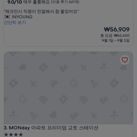
급
10
9.0/10
매우 훌륭해요
(이용 후기 621개)
점
숙
“
“체크인시 직원이 친절해서 참 좋았어요”
만
박
체
INYOUNG
점
시
크
간단히 보기
중
인
설
현
₩56,909
9.0
시
재
점,
총 요금: ₩62,600
직
요
매
9월 1일 ~ 9월 2일
원
금
우
이
₩56,909
훌
MONday 아파트 프리미엄 교토 스테이션
친
륭
절
해
해
요,
서
(이
참
용
좋
후
았
기
어
621
요
개)
”
MONday 아파트 프리미엄 교토 스테이션
3. MONday 아파트 프리미엄 교토 스테이션
4.0