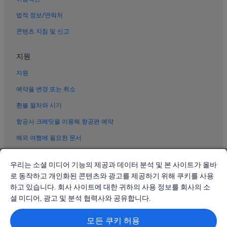
교토의 Nippon Travel Agency 호텔
법적 정보/연락처
교토의 웨딩 호텔
콘텐츠 지침 및 신고
기요미즈데라 근처 호텔
교토의 골프 호텔
지원
기야마치 거리 근처 호텔
지원
교토의 콘도
예약을 변경 또는 취소
교토의 아침 식사 제공 호텔
환불 절차와 시기
교토의 전자레인지 구비 호텔
항공사 크레딧을 이용해 항공편 예약
교토의 사우나가 있는 호텔
해외 여행에 필요한 문서
가와라마치 역 근처 호텔
교토의 모텔
우리는 소셜 미디어 기능의 제공과 데이터 분석 및 본 사이트가 올바
교토의 B&B
로 동작하고 개인화된 콘텐츠와 광고를 제공하기 위해 쿠키를 사용
하고 있습니다. 회사 사이트에 대한 귀하의 사용 정보를 회사의 소
© 2026 Expedia, Inc., Expedia Group 계열사. All rights reserved.
교토 호텔
Expedia 및 비행기 로고는 Expedia, Inc.의 상표 또는 등록 상표입니다.
셜 미디어, 광고 및 분석 협력사와 공유합니다.
분쟁 해결: 전화: 02-3480-0118, 이메일: travel@support.expedia.co.kr
나베야초 호텔
트래블파트너익스체인지코리아 주식회사. 사업자등록번호: 821-88-01025
모든 쿠키 허용
니시키 덴망구 근처 호텔
익스피디아트래블코리아 주식회사, 서울특별시 종로구 종로5길 7(청진동).