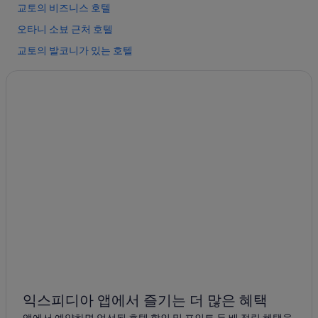
교토의 비즈니스 호텔
오타니 소뵤 근처 호텔
교토의 발코니가 있는 호텔
교토의 Daiwa Roynet Hotels
교토의 아파트식 호텔
가미혼노지마에초 호텔
교토 거룩한 수태고지 성당 근처 호텔
교토의 주차 가능 호텔
교토의 허니문 리조트 및 호텔
교토의 레지던스
폰토쵸즈 카부렌조 극장 근처 호텔
야부노우치마치 호텔
교토의 2성급 호텔
교토의 게스트하우스
익스피디아 앱에서 즐기는 더 많은 혜택
기온의 비즈니스 호텔