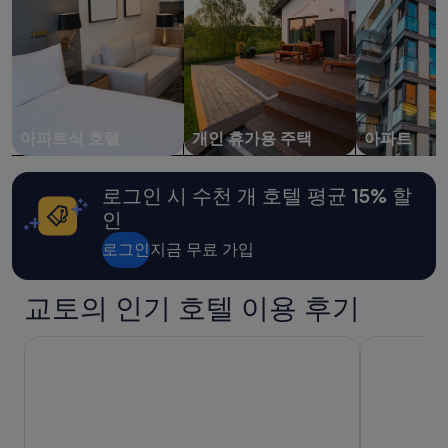
명
1
박
기
준
최
저
가
아파트식 호텔
개인 휴가용 주택
아파트
입
니
다.
로그인 시 수천 개 호텔 평균 15% 할
요
인
금
과
로그인
지금 무료 가입
예
약
가
교토의 인기 호텔 이용 후기
능
여
오크우드 호텔 오이케 교토
온야도 노노
부
는
변
경
될
수