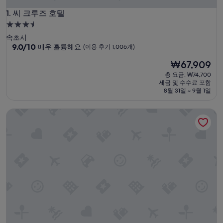
씨 크루즈 호텔
1. 씨 크루즈 호텔
3.5
성
속초시
급
10
9.0/10
매우 훌륭해요
(이용 후기 1,006개)
점
숙
현
₩67,909
만
박
재
점
총 요금: ₩74,700
시
요
중
세금 및 수수료 포함
설
금
9.0
8월 31일 ~ 9월 1일
₩67,909
점,
매
홈마리나속초
우
훌
륭
해
요,
(이
용
후
기
1,006
개)