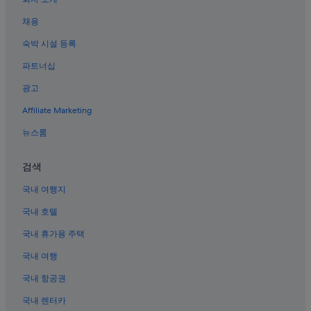
속초의 4성급 호텔
채용
속초의 전자레인지 구비 호텔
숙박 시설 등록
권금성 근처 호텔
파트너십
척산족욕공원 근처 호텔
광고
설악동의 저렴한 호텔
Affiliate Marketing
속초의 반려동물 동반 가능 호텔
속초의 2성급 호텔
뉴스룸
설악 케이블카 근처 호텔
검색
속초의 바닷가 호텔
국내 여행지
속초의 리조트
국내 호텔
속초의 트리하우스
국내 휴가용 주택
속초의 5성급 호텔
국내 여행
노학동 호텔
신흥사 근처 호텔
국내 항공권
속초의 빌라
국내 렌터카