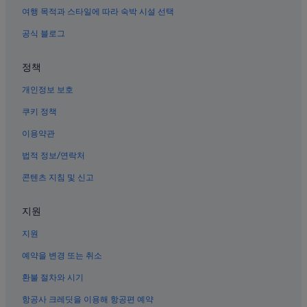
속초의 사우나가 있는 호텔
여행 목적과 스타일에 따라 숙박 시설 선택
속초의 하우스보트
공식 블로그
속초의 아파트
정책
노학동의 모텔
개인정보 보호
속초의 럭셔리 호텔
속초의 레지던스
쿠키 정책
속초의 아파트식 호텔
이용약관
속초의 스파가 있는 리조트 및 호텔
법적 정보/연락처
속초의 수영장이 있는 호텔
콘텐츠 지침 및 신고
속초의 호스텔
지원
속초의 Independent 호텔
지원
속초의 비즈니스 호텔
속초의 콘도 리조트
예약을 변경 또는 취소
속초의 타운하우스
환불 절차와 시기
속초의 개인 별장
항공사 크레딧을 이용해 항공편 예약