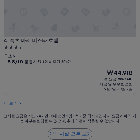
기
변
1,005
자
개)
국
이
묻
어
있
속초 마리 비스타 호텔
4. 속초 마리 비스타 호텔
었
3.5
어
성
요
속초시
.
급
10
8.8/10
훌륭해요
(이용 후기 356개)
와
점
숙
서
현
₩44,918
만
박
바
재
점
총 요금: ₩49,410
시
로
요
중
세금 및 수수료 포함
조
설
금
8.8
9월 1일 ~ 9월 2일
치
₩44,918
점,
는
훌
더 보기
해
륭
주
해
표
셨
표시된 요금은 지난 24시간 이내 성인 2명 1박 기준 최저가입니다. 요금과 예약 가
요,
능 여부는 변경될 수 있으며, 추가 약관이 적용될 수 있습니다.
시
습
(이
된
니
용
요
다
숙박 시설 모두 보기
후
금
.
기