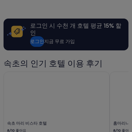
은
방
356
지
에
개)
난
창
24
이
로그인 시 수천 개 호텔 평균 15% 할
시
없
간
고
인
이
,
내
수
로그인
지금 무료 가입
성
영
인
장
2
요
속초의 인기 호텔 이용 후기
명
금
1
은
박
별
속초 마리 비스타 호텔
홈마리나
기
도
준
로
최
받
저
습
가
니
입
다
니
.
다.
연
요
휴
속초 마리 비스타 호텔
홈마리나
금
라
8/10
좋아요
8/10
좋아
과
평