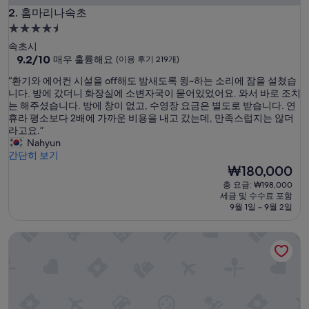
홈마리나속초
2. 홈마리나속초
4.5
성
속초시
급
10
9.2/10
매우 훌륭해요
(이용 후기 219개)
점
숙
“
“환기와 에어컨 시설을 off해도 밤새도록 윙~하는 소리에 잠을 설쳤습
만
박
환
니다. 방에 갔더니 화장실에 소변자국이 묻어있었어요. 와서 바로 조치
점
시
기
는 해주셨습니다. 방에 창이 없고, 수영장 요금은 별도로 받습니다. 연
중
와
휴라 평소보다 2배에 가까운 비용을 내고 갔는데, 만족스럽지는 않더
설
9.2
에
라고요.”
점,
어
Nahyun
매
컨
간단히 보기
우
시
현
₩180,000
훌
설
재
륭
총 요금: ₩198,000
을
요
해
세금 및 수수료 포함
o
금
요,
9월 1일 ~ 9월 2일
f
₩180,000
(이
f
용
속초 라마다호텔
해
후
도
기
밤
219
새
개)
도
록