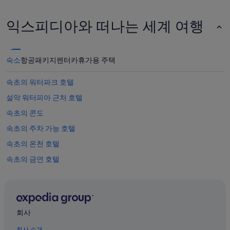
않
니
더
다.
라
익스피디아와 떠나는 세계 여행
고
요
.
”
숙소
항공
패키지
렌터카
휴가용 주택
속초의 워터파크 호텔
설악 워터피아 근처 호텔
속초의 콘도
속초의 주차 가능 호텔
속초의 온천 호텔
속초의 금연 호텔
속초의 캡슐 호텔
속초의 허니문 리조트 및 호텔
속초의 WiFi 제공 호텔
회사
속초의 가족 여행 호텔
회사 소개