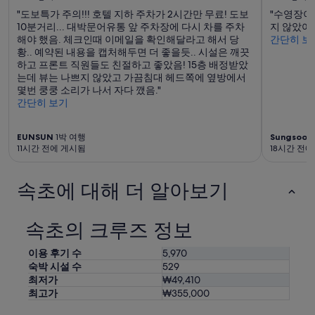
예
소
"도보특가 주의!!! 호텔 지하 주차가 2시간만 무료! 도보
"수영장이
약
보
10분거리... 대박문어유통 앞 주차장에 다시 차를 주차
지 않았어요
가
다
해야 했음. 체크인때 이메일을 확인해달라고 해서 당
간단히 보
능
2
황.. 예약된 내용을 캡처해두면 더 좋을듯.. 시설은 깨끗
여
배
하고 프론트 직원들도 친절하고 좋았음! 15층 배정받았
부
에
는데 뷰는 나쁘지 않았고 가끔침대 헤드쪽에 옆방에서
는
가
몇번 쿵쿵 소리가 나서 자다 깼음."
변
까
간단히 보기
경
운
될
비
수
용
EUNSUN
1박 여행
Sungsoo
2
11시간 전에 게시됨
18시간 전
있
을
으
내
며,
고
속초에 대해 더 알아보기
추
갔
가
는
약
데
속초의 크루즈 정보
관
,
이
만
적
족
이용 후기 수
5,970
용
스
숙박 시설 수
529
될
럽
최저가
₩49,410
수
지
최고가
₩355,000
있
는
습