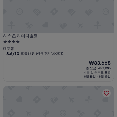
윙
~
하
는
소
리
에
속초 라마다호텔
잠
3. 속초 라마다호텔
을
4.0
설
성
대포동
쳤
급
10
8.6/10
훌륭해요
(이용 후기 1,005개)
습
점
숙
니
현
₩83,668
만
다
박
재
점
총 요금: ₩92,035
.
시
요
중
세금 및 수수료 포함
방
설
금
8.6
8월 18일 ~ 8월 19일
에
₩83,668
점,
갔
훌
더
속초 마리 비스타 호텔
륭
니
해
화
요,
장
(이
실
용
에
후
소