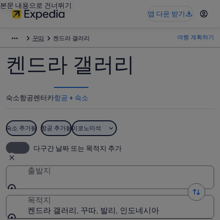
본문 내용으로 건너뛰기
앱 다운 받기
여행 계획하기
꾸따
켄드라 갤러리
켄드라 갤러리
숙소
항공
렌터카
항공 + 숙소
숙소 추가됨
항공 추가됨
이코노미석
다구간 날짜 또는 목적지 추가
출발지
목적지
켄드라 갤러리, 꾸따, 발리, 인도네시아