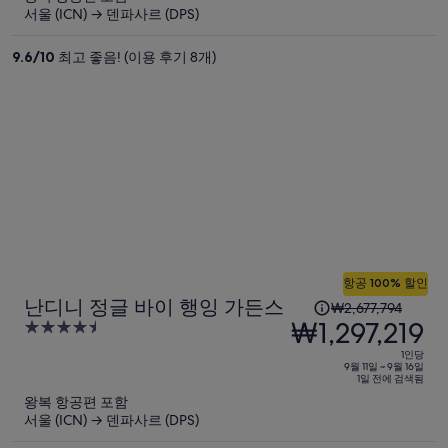
요
서울 (ICN) → 덴파사르 (DPS)
금
은
9.6
/
10
최고 좋음! (이용 후기 8개)
₩2,590,662,
현
재
요
금
은
₩1,286,866
입
니
다.
항공 100% 할인
1
난디니 정글 바이 행잉 가든스
₩2,677,794
인
₩1,297,219
4.5
당
out
1인당
이
of
9월 11일 ~ 9월 16일
1일 전에 검색됨
5
전
왕복 항공편 포함
요
서울 (ICN) → 덴파사르 (DPS)
금