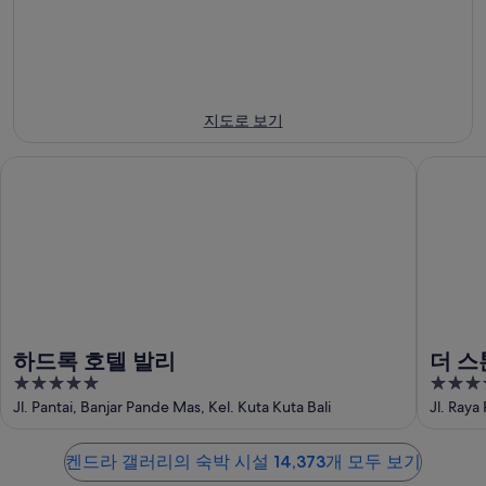
일
대
8
일
에
월
해
-
대
9
8
켄
일
월
해
드
에
16
켄
라
지도로 보기
일
대
드
갤
에
해
라
러
하드록 호텔 발리
더 스톤스
대
켄
갤
리
해
드
러
에
켄
라
리
서
드
갤
에
가
라
러
서
까
갤
리
가
운
러
에
까
상
리
서
운
품
하드록 호텔 발리
더 스
에
가
상
가
5
5
서
까
품
격
out
out
Jl. Pantai, Banjar Pande Mas, Kel. Kuta Kuta Bali
Jl. Raya
가
운
가
확
of
of
까
상
격
인
5
5
운
품
켄드라 갤러리의 숙박 시설 14,373개 모두 보기
확
상
가