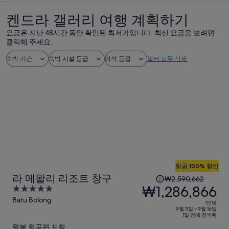
켄드라 갤러리 여행 계획하기
요금은 지난 48시간 동안 확인된 최저가입니다. 최신 요금을 보려면
클릭해 주세요.
숙박 기간
숙박 시설 등급
좌석 등급
필터 모두 삭제
항공 100% 할인
1
라 메왈리 리조트 창구
₩2,590,662
인
₩1,286,866
5
당
out
Batu Bolong
1인당
이
of
9월 11일 ~ 9월 16일
1일 전에 검색됨
5
전
왕복 항공편 포함