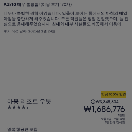
은
9.2
/
10
매우 훌륭함! (이용 후기 170개)
₩2,677,794,
너무나 특별한 경험 이였습니다. 일출이 보이는 룸에서의 아침의 매일
현
아침을 충만하게 해주었습니다. 모든 직원들은 정말 친절했으며, 늘 진
재
심으로 응대해주었습니다. 침대와 내부 시설들도 깨끗해서 이용에 불
요
편함이 없었습니다. 가장 친한 지인에게도 꼭 추천하고 싶은 장소입니
후기 작성 날짜: 2025년 2월 24일
다. 꿈을 꾸는듯한 경관속에 음식들도 하나같이 다 맛있었습니다. 수영
금
장에 가끔 이물질이 있지만, 자연속이기 때문에 우리는 전혀 불편하다
은
고 생각하지 않았습니다. 모든것에 감사합니다
₩1,297,219
입
니
다.
항공 100% 할인
1
아융 리조트 우붓
₩3,348,834
인
₩1,686,776
4.5
당
out
1인당
이
of
9월 11일 ~ 9월 16일
1일 전에 검색됨
5
전
왕복 항공편 포함