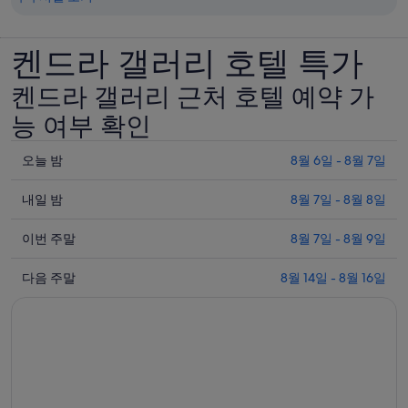
켄드라 갤러리 호텔 특가
켄드라 갤러리 근처 호텔 예약 가
능 여부 확인
오
오늘 밤
8월 6일 - 8월 7일
늘
내
밤
내일 밤
8월 7일 - 8월 8일
일
8
이
월
밤
이번 주말
8월 7일 - 8월 9일
번
6
8
다
일
월
주
다음 주말
8월 14일 - 8월 16일
음
-
7
말
8
일
주
8
월
-
월
말
7
8
7
8
일
월
일
월
에
8
-
14