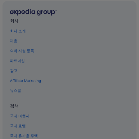
스미냑의 럭셔리 호텔
꾸따의 주차 가능 호텔
꾸따의 B&B
회사
꾸따의 아침 식사 제공 호텔
회사 소개
나꿀라 호텔
채용
스미냑의 로맨틱 호텔
숙박 시설 등록
실로암 병원 근처 호텔
파트너십
스미냑의 캐빈
광고
꾸따의 온수 욕조가 있는 호텔
Affiliate Marketing
워터봄 발리 근처 호텔
뉴스룸
꾸따의 4성급 호텔
꾸따 호텔
검색
선셋 로드 호텔
국내 여행지
꾸따의 웨딩 호텔
국내 호텔
다운타운 꾸따 호텔
국내 휴가용 주택