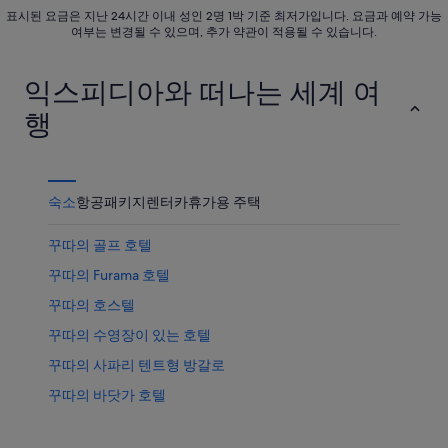
인
표시된 요금은 지난 24시간 이내 성인 2명 1박 기준 최저가입니다. 요금과 예약 가능
품
격
여부는 변경될 수 있으며, 추가 약관이 적용될 수 있습니다.
가
확
격
인
익스피디아와 떠나는 세계 여
확
인
행
숙소
항공
패키지
렌터카
휴가용 주택
꾸따의 골프 호텔
꾸따의 Furama 호텔
꾸따의 호스텔
꾸따의 수영장이 있는 호텔
꾸따의 사파리 텐트형 방갈로
꾸따의 바닷가 호텔
꾸따의 전자레인지 구비 호텔