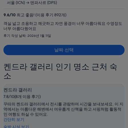
요
서울 (ICN) → 덴파사르 (DPS)
금
은
9.6
/
10
최고 좋음! (이용 후기 892개)
₩3,348,834,
객실 넓고 조용하고 깨긋하고 자연 풍경이 너무 아름다워요 수영장도
현
너무 아름다웠어요
재
후기 작성 날짜: 2026년 1월 11일
요
금
날짜 선택
은
₩1,686,776
입
켄드라 갤러리 인기 명소 근처 숙
니
소
다.
켄드라 갤러리
7.8/10(8개 이용 후기)
꾸따의 켄드라 갤러리에서 전시를 관람하며 시간을 보내보세요. 이 지
역에서는 아름다운 해변에서 여유롭게 산책을 하고 서핑처럼 활동적
인 여행도 하실 수 있어요.
간단히 보기
숙박 시설 보기