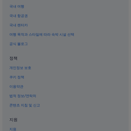
꾸따 비치 근처 호텔
국내 여행
스미냑의 허니문 리조트 및 호텔
국내 항공권
꾸따의 캡슐 호텔
국내 렌터카
스미냑의 사우나가 있는 호텔
여행 목적과 스타일에 따라 숙박 시설 선택
꾸따 미술 시장 근처 호텔
공식 블로그
투반 비치 근처 호텔
센트럴 스미냑 호텔
정책
스미냑의 리조트
개인정보 보호
선셋 로드의 해변 호텔
쿠키 정책
북 레기안 호텔
이용약관
꾸따의 카지노 호텔
법적 정보/연락처
꾸따의 농장체험 숙박 시설
콘텐츠 지침 및 신고
꾸따의 해변 호텔
스미냑의 발코니가 있는 호텔
지원
꾸따의 아파트식 호텔
지원